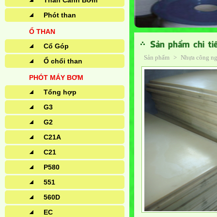
Than Cánh Bơm
Phót than
Ổ THAN
Sản phẩm chi ti
Cổ Góp
Sản phẩm
>
Nhựa công n
Ổ chổi than
PHÓT MÁY BƠM
Tổng hợp
G3
G2
C21A
C21
P580
551
560D
EC