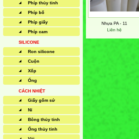
Phíp thủy tinh
Phíp bố
Phíp giấy
Nhựa PA - 11
Liên hệ
Phíp cam
SILICONE
Ron silicone
Cuộn
Xốp
Ống
CÁCH NHIỆT
Giấy gốm sứ
Nỉ
Bông thủy tinh
Ống thủy tinh
Vải