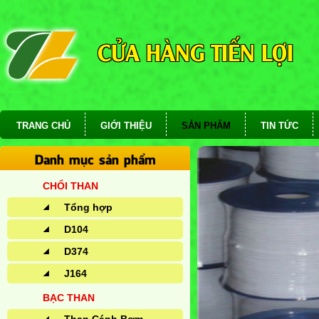
CỬA HÀNG TIẾN LỢI
TRANG CHỦ
GIỚI THIỆU
SẢN PHẨM
TIN TỨC
Danh mục sản phẩm
CHỔI THAN
Tổng hợp
D104
D374
J164
BẠC THAN