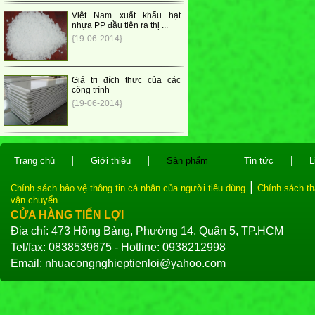
Việt Nam xuất khẩu hạt
nhựa PP đầu tiên ra thị ...
{19-06-2014}
Giá trị đích thực của các
công trình
{19-06-2014}
|
|
|
|
Trang chủ
Giới thiệu
Sản phẩm
Tin tức
L
|
Chính sách bảo vệ thông tin cá nhân của người tiêu dùng
Chính sách th
vận chuyển
CỬA HÀNG TIẾN LỢI
Địa chỉ: 473 Hồng Bàng, Phường 14, Quận 5, TP.HCM
Tel/fax: 0838539675 - Hotline: 0938212998
Email: nhuacongnghieptienloi@yahoo.com