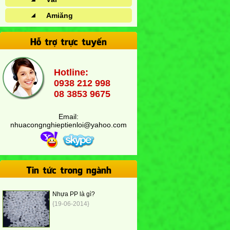
Amiăng
Hỗ trợ trực tuyến
Hotline:
0938 212 998
08 3853 9675
Email:
nhuacongnghieptienloi@yahoo.com
Tin tức trong ngành
Nhựa PP là gì?
{19-06-2014}