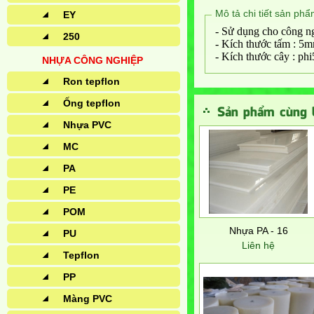
Mô tả chi tiết sản ph
EY
- Sử dụng cho công ng
250
- Kích thước tấm :
- Kích thước cây : ph
NHỰA CÔNG NGHIỆP
Ron tepflon
Ống tepflon
Sản phẩm cùng l
Nhựa PVC
MC
PA
PE
POM
Nhựa PA - 16
PU
Liên hệ
Tepflon
PP
Màng PVC