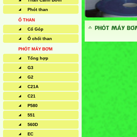
Than Cánh Bơm
Phót than
Ổ THAN
PHÓT MÁY BƠM
Cổ Góp
Ổ chổi than
PHÓT MÁY BƠM
Tổng hợp
G3
G2
C21A
C21
P580
551
560D
EC