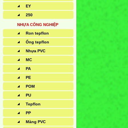
EY
250
NHỰA CÔNG NGHIỆP
Ron tepflon
Ống tepflon
Nhựa PVC
MC
PA
PE
POM
PU
Tepflon
PP
Màng PVC