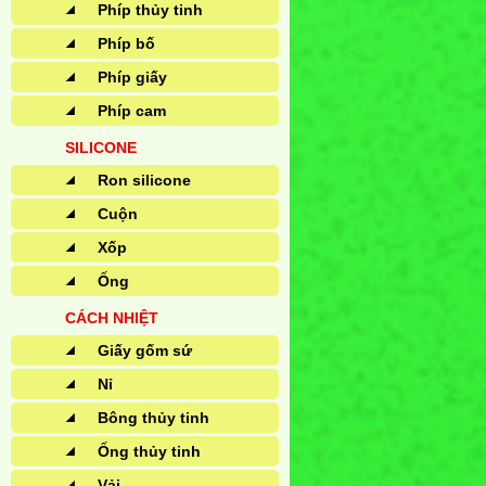
Phíp thủy tinh
Phíp bố
Phíp giấy
Phíp cam
SILICONE
Ron silicone
Cuộn
Xốp
Ống
CÁCH NHIỆT
Giấy gốm sứ
Nỉ
Bông thủy tinh
Ống thủy tinh
Vải