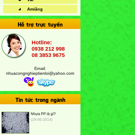
Amiăng
Hỗ trợ trực tuyến
Hotline:
0938 212 998
08 3853 9675
Email:
nhuacongnghieptienloi@yahoo.com
Tin tức trong ngành
Nhựa PP là gì?
{19-06-2014}