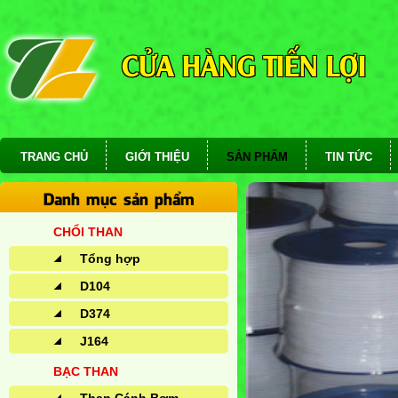
CỬA HÀNG TIẾN LỢI
TRANG CHỦ
GIỚI THIỆU
SẢN PHẨM
TIN TỨC
Danh mục sản phẩm
CHỔI THAN
Tổng hợp
D104
D374
J164
BẠC THAN