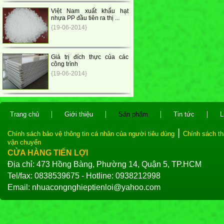
Việt Nam xuất khẩu hạt
nhựa PP đầu tiên ra thị ...
{19-06-2014}
Giá trị đích thực của các
công trình
{19-06-2014}
|
|
|
|
Trang chủ
Giới thiệu
Sản phẩm
Tin tức
L
|
Chính sách bảo vệ thông tin cá nhân của người tiêu dùng
Chính sách th
vận chuyển
CỬA HÀNG TIẾN LỢI
Địa chỉ: 473 Hồng Bàng, Phường 14, Quận 5, TP.HCM
Tel/fax: 0838539675 - Hotline: 0938212998
Email: nhuacongnghieptienloi@yahoo.com