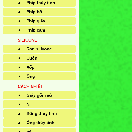
Phíp thủy tinh
Phíp bố
Phíp giấy
Phíp cam
SILICONE
Ron silicone
Cuộn
Xốp
Ống
CÁCH NHIỆT
Giấy gốm sứ
Nỉ
Bông thủy tinh
Ống thủy tinh
Vải