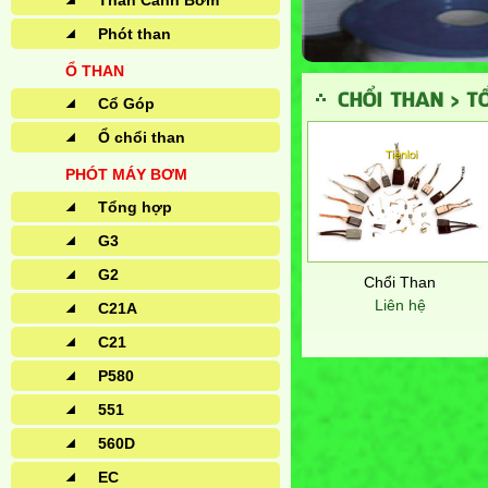
Than Cánh Bơm
Phót than
Ổ THAN
CHỔI THAN > T
Cổ Góp
Ổ chổi than
PHÓT MÁY BƠM
Tổng hợp
G3
G2
Chổi Than
Liên hệ
C21A
C21
P580
551
560D
EC