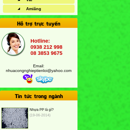
Amiăng
Hỗ trợ trực tuyến
Hotline:
0938 212 998
08 3853 9675
Email:
nhuacongnghieptienloi@yahoo.com
Tin tức trong ngành
Nhựa PP là gì?
{19-06-2014}