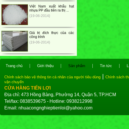
Việt Nam xuất khẩu hạt
nhựa PP đầu tiên ra thị ...
{19-06-2014}
Giá trị đích thực của các
công trình
{19-06-2014}
|
|
|
|
Trang chủ
Giới thiệu
Sản phẩm
Tin tức
L
|
Chính sách bảo vệ thông tin cá nhân của người tiêu dùng
Chính sách th
vận chuyển
CỬA HÀNG TIẾN LỢI
Địa chỉ: 473 Hồng Bàng, Phường 14, Quận 5, TP.HCM
Tel/fax: 0838539675 - Hotline: 0938212998
Email: nhuacongnghieptienloi@yahoo.com