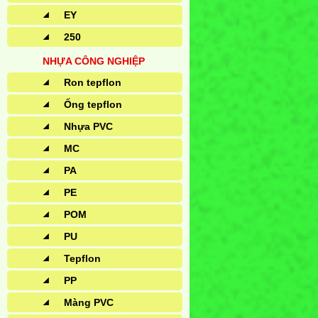
EY
250
NHỰA CÔNG NGHIỆP
Ron tepflon
Ống tepflon
Nhựa PVC
MC
PA
PE
POM
PU
Tepflon
PP
Màng PVC