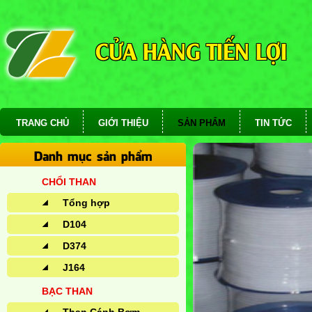
CỬA HÀNG TIẾN LỢI
TRANG CHỦ
GIỚI THIỆU
SẢN PHẨM
TIN TỨC
Danh mục sản phẩm
CHỔI THAN
Tổng hợp
D104
D374
J164
BẠC THAN