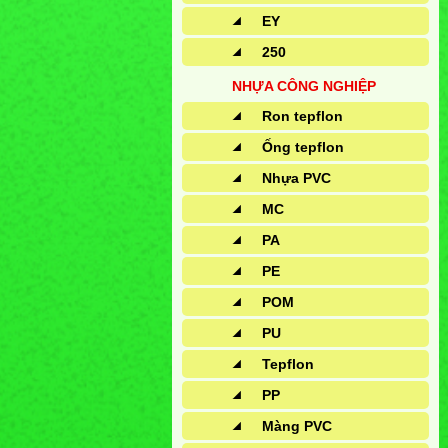
EY
250
NHỰA CÔNG NGHIỆP
Ron tepflon
Ống tepflon
Nhựa PVC
MC
PA
PE
POM
PU
Tepflon
PP
Màng PVC