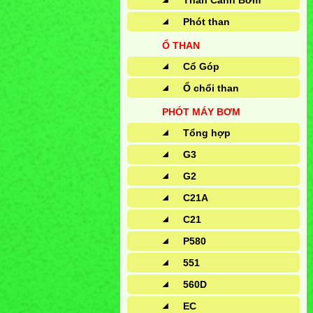
Than Cánh Bơm
Phót than
Ổ THAN
Cổ Góp
Ổ chổi than
PHÓT MÁY BƠM
Tổng hợp
G3
G2
C21A
C21
P580
551
560D
EC