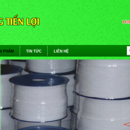
 TIẾN LỢI
Hot
N PHẨM
TIN TỨC
LIÊN HỆ