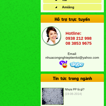
Amiăng
Hỗ trợ trực tuyến
Hotline:
0938 212 998
08 3853 9675
Email:
nhuacongnghieptienloi@yahoo.com
Tin tức trong ngành
Nhựa PP là gì?
{19-06-2014}