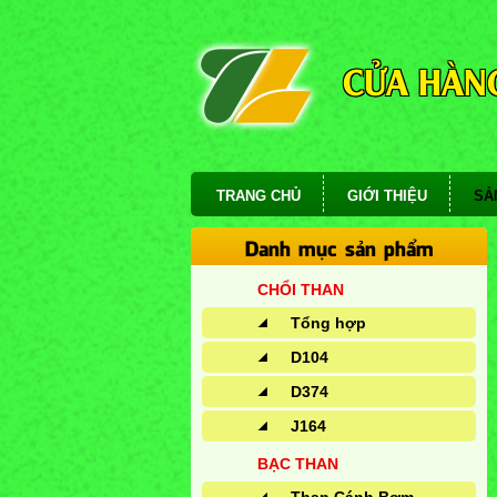
CỬA HÀNG
TRANG CHỦ
GIỚI THIỆU
SẢ
Danh mục sản phẩm
CHỔI THAN
Tổng hợp
D104
D374
J164
BẠC THAN