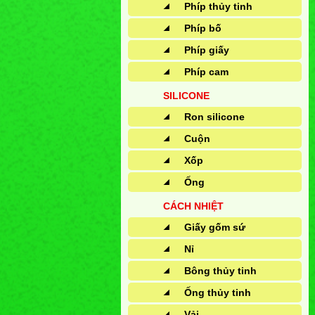
Phíp thủy tinh
Phíp bố
Phíp giấy
Phíp cam
SILICONE
Ron silicone
Cuộn
Xốp
Ống
CÁCH NHIỆT
Giấy gốm sứ
Nỉ
Bông thủy tinh
Ống thủy tinh
Vải