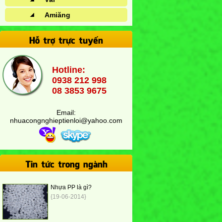
Amiăng
Hỗ trợ trực tuyến
Hotline:
0938 212 998
08 3853 9675
Email:
nhuacongnghieptienloi@yahoo.com
Tin tức trong ngành
Nhựa PP là gì?
{19-06-2014}