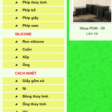
Phíp thủy tinh
Phíp bố
Phíp giấy
Phíp cam
Nhựa POM - 09
Liên hệ
SILICONE
Ron silicone
Cuộn
Xốp
Ống
CÁCH NHIỆT
Giấy gốm sứ
Nỉ
Bông thủy tinh
Ống thủy tinh
Vải