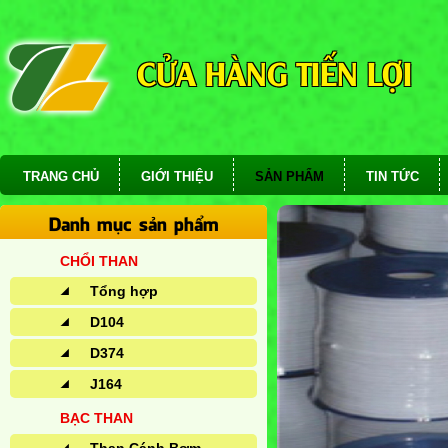
CỬA HÀNG TIẾN LỢI
TRANG CHỦ
GIỚI THIỆU
SẢN PHẨM
TIN TỨC
Danh mục sản phẩm
CHỔI THAN
Tổng hợp
D104
D374
J164
BẠC THAN