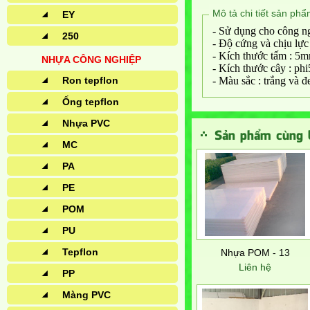
Mô tả chi tiết sản ph
EY
- Sử dụng cho công ng
250
- Độ cứng và chịu lực 
- Kích thước tấm :
NHỰA CÔNG NGHIỆP
- Kích thước cây : ph
Ron tepflon
- Màu sắc : trắng và đ
Ống tepflon
Nhựa PVC
Sản phẩm cùng l
MC
PA
PE
POM
PU
Tepflon
Nhựa POM - 13
Liên hệ
PP
Màng PVC