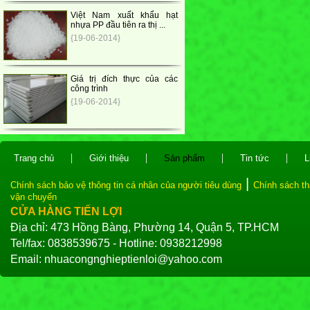
Việt Nam xuất khẩu hạt
nhựa PP đầu tiên ra thị ...
{19-06-2014}
Giá trị đích thực của các
công trình
{19-06-2014}
|
|
|
|
Trang chủ
Giới thiệu
Sản phẩm
Tin tức
L
|
Chính sách bảo vệ thông tin cá nhân của người tiêu dùng
Chính sách th
vận chuyển
CỬA HÀNG TIẾN LỢI
Địa chỉ: 473 Hồng Bàng, Phường 14, Quận 5, TP.HCM
Tel/fax: 0838539675 - Hotline: 0938212998
Email: nhuacongnghieptienloi@yahoo.com