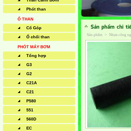
Than Cánh Bơm
Phót than
Ổ THAN
Sản phẩm chi ti
Cổ Góp
Sản phẩm
>
Nhựa công n
Ổ chổi than
PHÓT MÁY BƠM
Tổng hợp
G3
G2
C21A
C21
P580
551
560D
EC