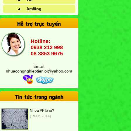
Amiăng
Hỗ trợ trực tuyến
Hotline:
0938 212 998
08 3853 9675
Email:
nhuacongnghieptienloi@yahoo.com
Tin tức trong ngành
Nhựa PP là gì?
{19-06-2014}