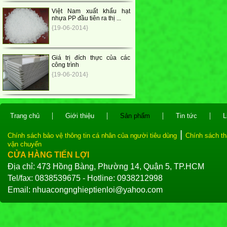
Việt Nam xuất khẩu hạt
nhựa PP đầu tiên ra thị ...
{19-06-2014}
Giá trị đích thực của các
công trình
{19-06-2014}
|
|
|
|
Trang chủ
Giới thiệu
Sản phẩm
Tin tức
L
|
Chính sách bảo vệ thông tin cá nhân của người tiêu dùng
Chính sách th
vận chuyển
CỬA HÀNG TIẾN LỢI
Địa chỉ: 473 Hồng Bàng, Phường 14, Quận 5, TP.HCM
Tel/fax: 0838539675 - Hotline: 0938212998
Email: nhuacongnghieptienloi@yahoo.com