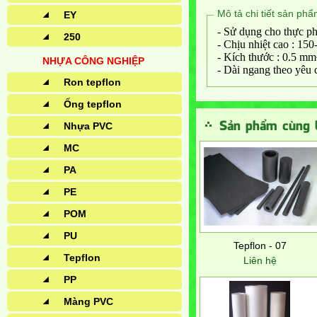
Mô tả chi tiết sản ph
EY
- Sử dụng cho thực ph
250
- Chịu nhiệt cao : 150
- Kích thước : 0.5 
NHỰA CÔNG NGHIỆP
- Dài ngang theo yêu 
Ron tepflon
Ống tepflon
Sản phẩm cùng l
Nhựa PVC
MC
PA
PE
POM
PU
Tepflon - 07
Tepflon
Liên hệ
PP
Màng PVC