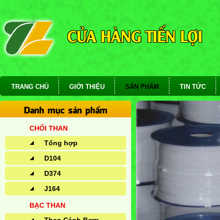
CỬA HÀNG TIẾN LỢI
TRANG CHỦ
GIỚI THIỆU
SẢN PHẨM
TIN TỨC
Danh mục sản phẩm
CHỔI THAN
Tổng hợp
D104
D374
J164
BẠC THAN