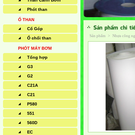
Than Cánh Bơm
Phót than
Ổ THAN
Sản phẩm chi ti
Cổ Góp
Sản phẩm
>
Nhựa công n
Ổ chổi than
PHÓT MÁY BƠM
Tổng hợp
G3
G2
C21A
C21
P580
551
560D
EC