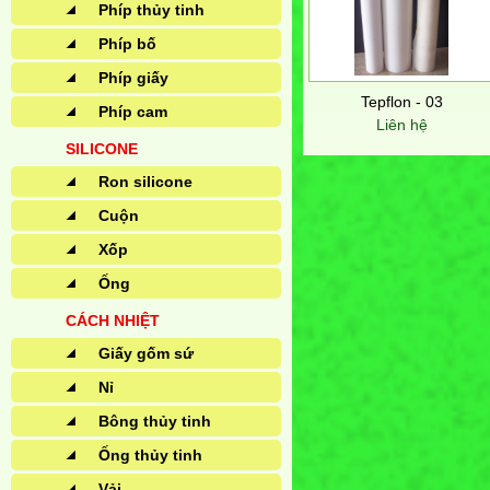
Phíp thủy tinh
Phíp bố
Phíp giấy
Tepflon - 03
Phíp cam
Liên hệ
SILICONE
Ron silicone
Cuộn
Xốp
Ống
CÁCH NHIỆT
Giấy gốm sứ
Nỉ
Bông thủy tinh
Ống thủy tinh
Vải